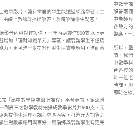
中數學課
解答兩個
上教學影片，讓有需要的學生能透過網路學習﹔二
中老師負
，由線上教師群提出解答，及時解除學生疑惑。
各地方的
購影音內容製作設備，一年內要製作500支以上更
響應，一
擬增加「理財知識單元」專區，讓弱勢學生不僅透
所以，整
能力，更可進一步提升理財生活實務應用，進而激
請，我們
中數學科
台各校的
每一位老
時間，聯
即時在線
月完成「高中數學免費線上課程」平台建置，並添購
一到高三之數學教材拍攝成教學影片共500支，元
協助提供生活理財課程專區內容，打造元大期貨之
學生對數學應用與喜好，讓偏鄉與弱勢學生有更完