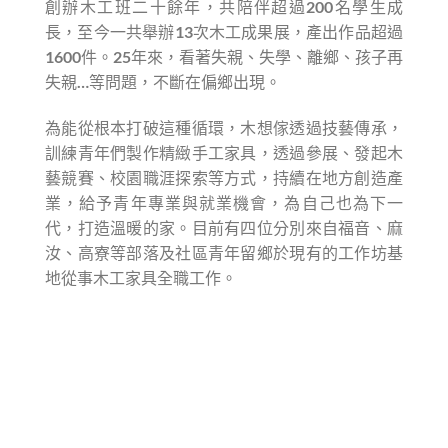
創辦木工班二十餘年，共陪伴超過200名學生成
長，至今一共舉辦13次木工成果展，產出作品超過
1600件。25年來，看著失親、失學、離鄉、孩子再
失親…等問題，不斷在偏鄉出現。
為能從根本打破這種循環，木想傢透過技藝傳承，
訓練青年們製作精緻手工家具，透過參展、發起木
藝競賽、校園職涯探索等方式，持續在地方創造產
業，給予青年專業與就業機會，為自己也為下一
代，打造溫暖的家。目前有四位分別來自福音、麻
汝、高寮等部落及社區青年留鄉於現有的工作坊基
地從事木工家具全職工作。