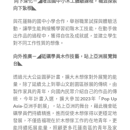
向下深化－◢增加國中小木工體驗課程，職涯探索
向下紮根◣
與花蓮縣的國中小學合作，舉辦職業試探與體驗活
動，讓學生能夠接觸學習初階木工技能，在動手做
出作品的過程中，獲得自信及成就感，並建立學生
對不同工作性質的想像。
向外推廣－◢砥礪學員木作技藝，站上亞洲展覽舞
台◣
透過元大公益圓夢計畫，擴大木想傢對外展覽的能
量，除了延續北上到華山文創園區辦展的傳統，由
製作家具的青年，向國內民眾介紹自己的作品的傳
統，今年計畫入選，擴大參加2023年「Pop Up
Asia-亞洲手創展」，站上亞洲的舞台，藉此機會砥
礪學員們持續精進，進而促使木想傢得以更穩定地
發展，不僅造福現在於木想傢工作的在地青年，更
能持續拓展能量，照顧更多花蓮南區的青年及家