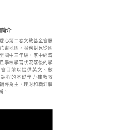
體簡介
愛心第二春文教基金會服
花東地區，服務對象從國
至國中三年級，家中經濟
且學校學習狀況落後的學
基會目前以提供英文、數
讀課程的基礎學力補救教
輔導為主，理財和職涯體
輔。