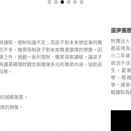
圓夢團
財團法人
財課程，理財知識不足；而孩子對未來想從事的職
務區域為
別不多，連帶限制孩子對未來職業選擇的想像。因
小二年級
導之外，規劃一系列理財、職業探索課程，讓孩子
狀況不佳
具備基礎理財觀念與職場多元的職業內涵，協助孩
生。愛
目標。
學、閱
學、課業
驗課程為
的城鄉差距。
擇的想像。