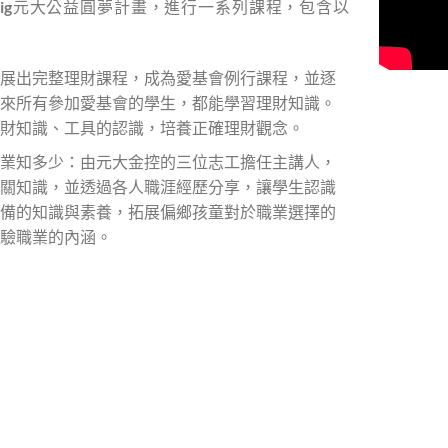
 Big元大公益圓夢計畫，進行一系列課程，包含以
展出完整理財課程，成為愛基會例行課程，並逐
來所有參加愛基會的學生，都能學習理財知識。
財知識、工具的認識，培養正確理財觀念。
業知多少：由元大金控的三位志工擔任主講人，
關知識，並透過各人職涯經歷分享，讓學生認識
備的知識與素養，拓展偏鄉孩童對於職業選擇的
驗職業的內涵。