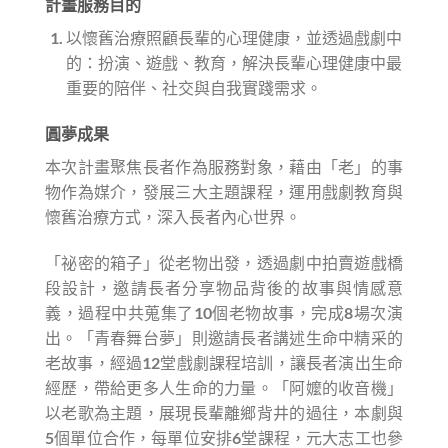
計畫服務目的
以懷舊治療照顧長輩的心理健康，並透過戲劇中
的：扮演、遊戲、教育，解決長輩心理健康中最
重要的陪伴、社交與自我實踐需求。
圓夢成果
本次計畫聚焦長者作為服務對象，藉由「老」的事
物作為媒介，發展三大主題課程，運用戲劇教育與
懷舊治療方式，深入長者內心世界。
「祕密的箱子」從老物出發，透過劇中拍賣遊戲橋
段設計，邀請長者分享物品背後的故事與情感意
義，過程中共蒐集了10個老物故事，完成8場次演
出。「青春舞台夢」則邀請長者講述生命中精采的
老故事，經過12堂戲劇課程培訓，讓長者演出生命
經歷，帶給更多人生命的力量。「阿嬤的收音機」
以老歌為主題，展現長輩離鄉背井的過往，本劇與
5個單位合作，每單位安排6堂課程，元大志工也參