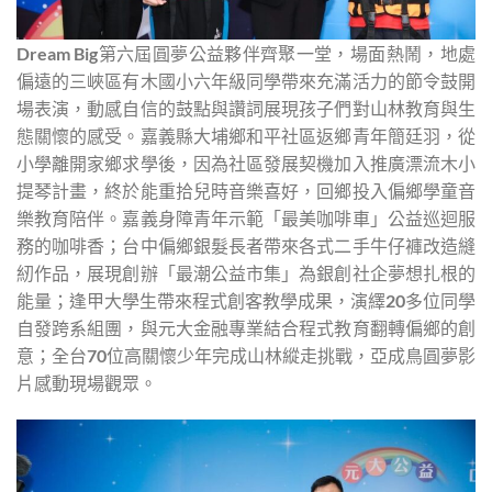
Dream Big第六屆圓夢公益夥伴齊聚一堂，場面熱鬧，地處
偏遠的三峽區有木國小六年級同學帶來充滿活力的節令鼓開
場表演，動感自信的鼓點與讚詞展現孩子們對山林教育與生
態關懷的感受。嘉義縣大埔鄉和平社區返鄉青年簡廷羽，從
小學離開家鄉求學後，因為社區發展契機加入推廣漂流木小
提琴計畫，終於能重拾兒時音樂喜好，回鄉投入偏鄉學童音
樂教育陪伴。嘉義身障青年示範「最美咖啡車」公益巡迴服
務的咖啡香；台中偏鄉銀髮長者帶來各式二手牛仔褲改造縫
紉作品，展現創辦「最潮公益市集」為銀創社企夢想扎根的
能量；逢甲大學生帶來程式創客教學成果，演繹20多位同學
自發跨系組團，與元大金融專業結合程式教育翻轉偏鄉的創
意；全台70位高關懷少年完成山林縱走挑戰，亞成鳥圓夢影
片感動現場觀眾。