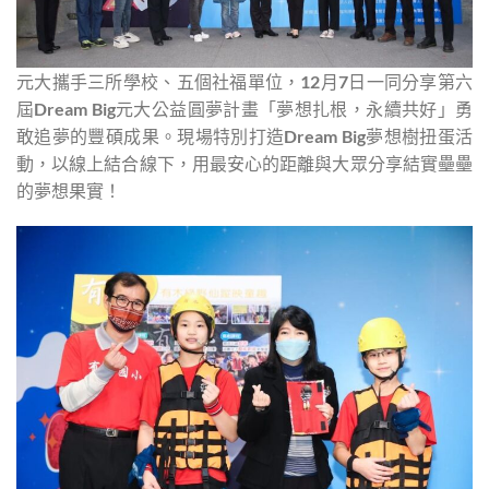
元大攜手三所學校、五個社福單位，12月7日一同分享第六
屆Dream Big元大公益圓夢計畫「夢想扎根，永續共好」勇
敢追夢的豐碩成果。現場特別打造Dream Big夢想樹扭蛋活
動，以線上結合線下，用最安心的距離與大眾分享結實壘壘
的夢想果實！