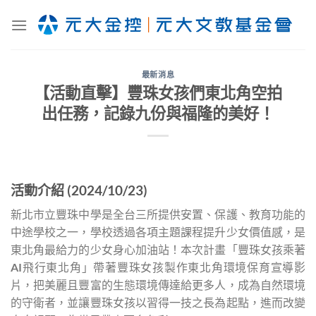
Skip
to
content
最新消息
【活動直擊】豐珠女孩們東北角空拍
出任務，記錄九份與福隆的美好！
活動介紹 (2024/10/23)
新北市立豐珠中學是全台三所提供安置、保護、教育功能的
中途學校之一，學校透過各項主題課程提升少女價值感，是
東北角最給力的少女身心加油站！本次計畫「豐珠女孩乘著
AI飛行東北角」帶著豐珠女孩製作東北角環境保育宣導影
片，把美麗且豐富的生態環境傳達給更多人，成為自然環境
的守衛者，並讓豐珠女孩以習得一技之長為起點，進而改變