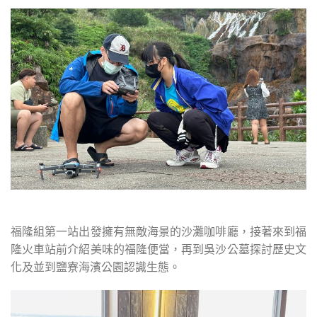
福隆組第一站出發擁有無敵海景的沙灘咖啡廳，接著來到福
隆火車站前介紹美味的福隆便當，再到吳沙公墓探討歷史文
化及並到鹽寮海濱公園認識生態。