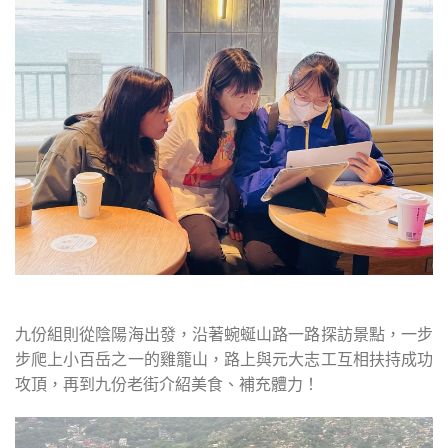
九份組則從陰陽海出發，沿著蜿蜒山路一路探訪景點，一步
步爬上小百岳之一的雞籠山，路上與元大志工互相扶持成功
攻頂，再到九份老街介紹美食、補充體力！