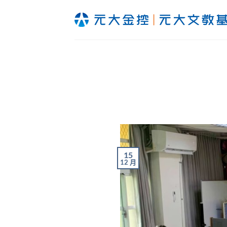
Skip
to
content
15
12 月