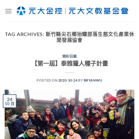
Skip
to
content
TAG ARCHIVES:
新竹縣尖石鄉抬耀部落生態文化產業休
閒發展協會
精彩回顧
【第一屆】泰雅獵人種子計畫
POSTED ON
2020-10-24
BY
BRYANWU
24
10 月