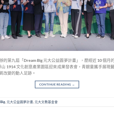
第九屆「Dream Big 元大公益圓夢計畫」，歷經近 10 
日在華山 1914 文化創意產業園區迎來成果發表會，青銀童攜手
質改變的動人足跡。
CONTINUE READING
→
Big
,
元大公益圓夢計畫
,
元大文教基金會