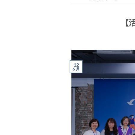
【活
12
6 月