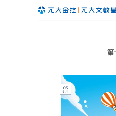
Skip
to
content
第
05
8 月