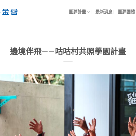
圓夢計畫
最新消息
圓夢團體
邊境伴飛——咕咕村共照學園計畫