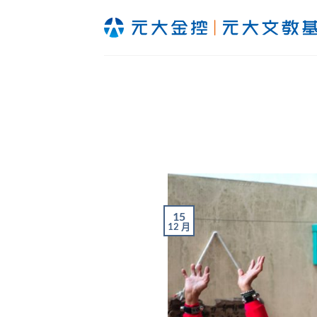
Skip
to
content
15
12 月