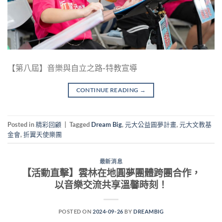
【第八屆】音樂與自立之路-特教宣導
CONTINUE READING
→
Posted in
精彩回顧
|
Tagged
Dream Big
,
元大公益圓夢計畫
,
元大文教基
金會
,
折翼天使樂團
最新消息
【活動直擊】雲林在地圓夢團體跨團合作，
以音樂交流共享溫馨時刻！
POSTED ON
2024-09-26
BY
DREAMBIG