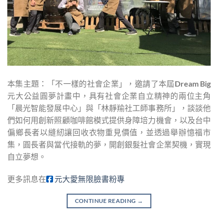
本集主題：「不一樣的社會企業」，邀請了本屆Dream Big
元大公益圓夢計畫中，具有社會企業自立精神的兩位主角
「晨光智能發展中心」與「林靜羭社工師事務所」，談談他
們如何用創新照顧咖啡館模式提供身障培力機會，以及台中
偏鄉長者以縫紉讓回收衣物重見價值，並透過舉辦憶福市
集，圓長者與當代接軌的夢，開創銀髮社會企業契機，實現
自立夢想。
更多訊息在
元大愛無限臉書粉專
CONTINUE READING
→